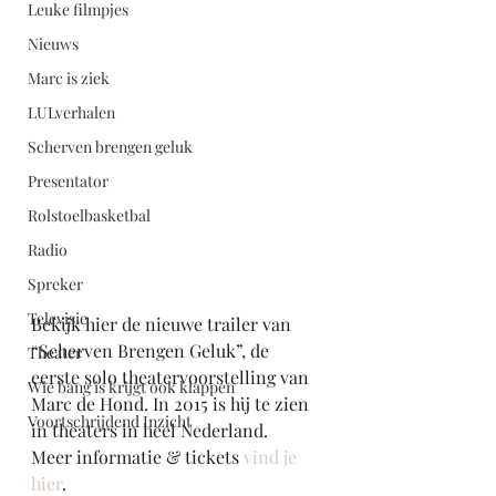
Leuke filmpjes
Nieuws
Marc is ziek
LULverhalen
Scherven brengen geluk
Presentator
Rolstoelbasketbal
Radio
Spreker
Televisie
Bekijk hier de nieuwe trailer van 
“Scherven Brengen Geluk”, de 
Theater
eerste solo theatervoorstelling van 
Wie bang is krijgt ook klappen
Marc de Hond. In 2015 is hij te zien 
Voortschrijdend Inzicht
in theaters in heel Nederland.
Meer informatie & tickets 
vind je 
hier
.