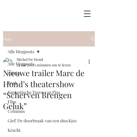
Post
Alle blogposts
Michel De Hond
Alle blogposts
24 jan 2015
1 minuten om te lezen
Nieuwe trailer Marc de
Clinics
Hond’s theatershow
Boek
Fantastische Toren van Pisa
“Scherven Brengen
Film
Geluk”
Columns
Giel! De doorbraak van een shockjoc
Kracht