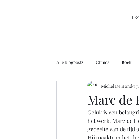
Ho
Alle blogposts
Clinics
Boek
Michel De Hond
7 j
Kracht
Leuke filmpjes
N
Marc de 
Geluk is een belangri
Rolstoelbasketbal
Radio
het werk. Marc de Hon
gedeelte van de tijd 
Voortschrijdend Inzicht
Hij maakte er het t