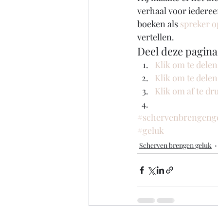
verhaal voor iederee
boeken als 
spreker 
vertellen. 
Deel deze pagina
Klik om te dele
Klik om te dele
Klik om af te d
#schervenbrengeng
#geluk
Scherven brengen geluk