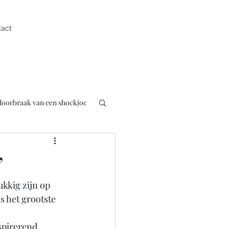
tact
 doorbraak van een shockjoc
uk
Presentator
’
kkig zijn op 
pen
s het grootste 
spirerend 