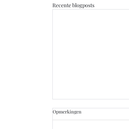
Recente blogposts
Marc de Hond stelt optredens
Opmerkingen
uit tot volgend seizoen
wegens ziekte
Deel deze pagina: Klik om te