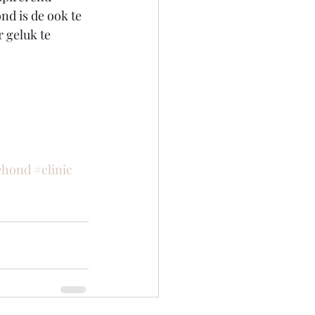
d is de ook te 
 geluk te 
ehond
#clinic