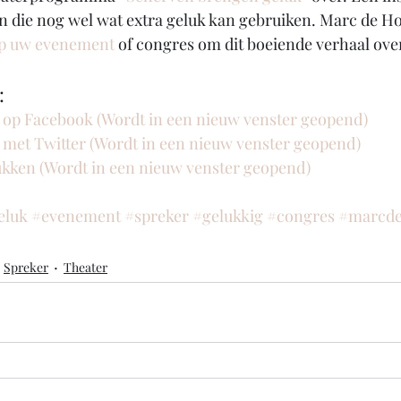
n die nog wel wat extra geluk kan gebruiken. Marc de Hon
op uw evenement 
of congres om dit boeiende verhaal over
:
n op Facebook (Wordt in een nieuw venster geopend)
n met Twitter (Wordt in een nieuw venster geopend)
rukken (Wordt in een nieuw venster geopend)
eluk
#evenement
#spreker
#gelukkig
#congres
#marcd
Spreker
Theater