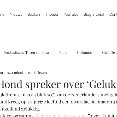
me
Nieuws
Boeken
Theater
YouTube
Blog archief
Con
Fantastische Toren van Pisa
Film
Columns
Giel! De
un 2014
1 minuten om te lezen
ieuws
Marc is ziek
LULverhalen
Scherven brengen gel
Hond spreker over ‘Geluk
jk thema. In 2014 blijk 70% van de Nederlanders niet gelu
Spreker
Televisie
Theater
Wie bang is krijgt ook klap
d kreeg op 25-jarige leeftijd een dwarslaesie, maar hij i
ontzettend gelukkig.
heaterprogramma “
Scherven brengen geluk
” over. Een in