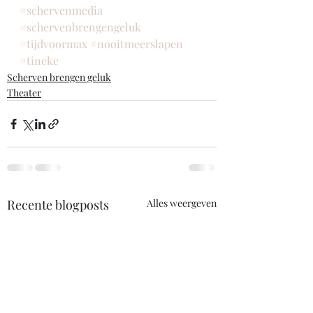
#schervenmedia
#schervenbrengengeluk
#tijdvoormax
#nooitmeerslapen
#tineke
Scherven brengen geluk
Theater
Recente blogposts
Alles weergeven