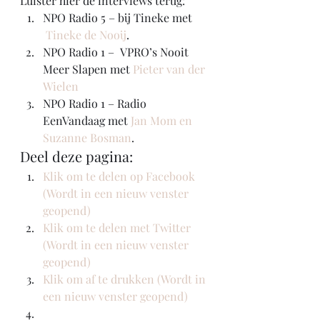
Luister hier de interviews terug:
NPO Radio 5 – bij Tineke met 
Tineke de Nooij
.
NPO Radio 1 –  VPRO’s Nooit 
Meer Slapen met 
Pieter van der 
Wielen
NPO Radio 1 – Radio 
EenVandaag met 
Jan Mom en 
Suzanne Bosman
. 
Deel deze pagina:
Klik om te delen op Facebook 
(Wordt in een nieuw venster 
geopend)
Klik om te delen met Twitter 
(Wordt in een nieuw venster 
geopend)
Klik om af te drukken (Wordt in 
een nieuw venster geopend)