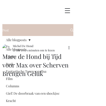
Post
Alle blogposts
Michel De Hond
Alle blogposts
27 feb 2015
1 minuten om te lezen
Marc de Hond bij Tijd
Clinics
voor Max over Scherven
Boek
Fantastische Toren van Pisa
Brengen Geluk
Film
Columns
Giel! De doorbraak van een shockjoc
Kracht