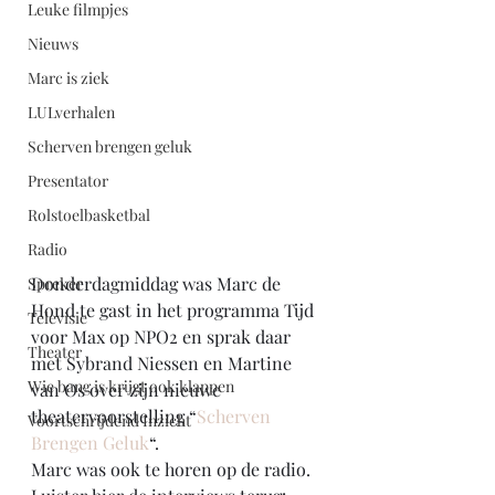
Leuke filmpjes
Nieuws
Marc is ziek
LULverhalen
Scherven brengen geluk
Presentator
Rolstoelbasketbal
Radio
Donderdagmiddag was Marc de 
Spreker
Hond te gast in het programma Tijd 
Televisie
voor Max op NPO2 en sprak daar 
Theater
met Sybrand Niessen en Martine 
Wie bang is krijgt ook klappen
van Os over zijn nieuwe 
theatervoorstelling “
Scherven 
Voortschrijdend Inzicht
Brengen Geluk
“.
Marc was ook te horen op de radio. 