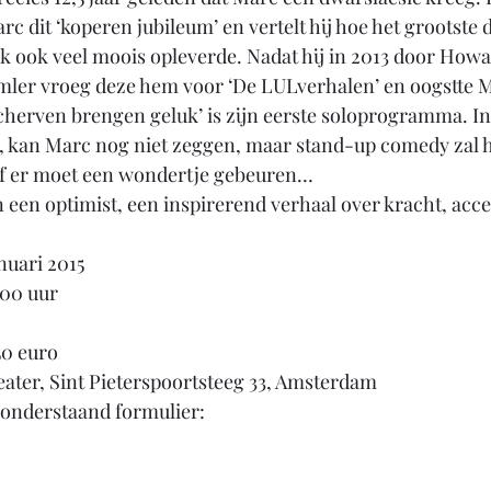
c dit ‘koperen jubileum’ en vertelt hij hoe het grootste 
jk ook veel moois opleverde. Nadat hij in 2013 door Ho
mler vroeg deze hem voor ‘De LULverhalen’ en oogstte 
Scherven brengen geluk’ is zijn eerste soloprogramma. In
is, kan Marc nog niet zeggen, maar stand-up comedy zal he
Of er moet een wondertje gebeuren…
 een optimist, een inspirerend verhaal over kracht, acce
anuari 2015
:00 uur
,50 euro
ater, Sint Pieterspoortsteeg 33, Amsterdam
a onderstaand formulier: