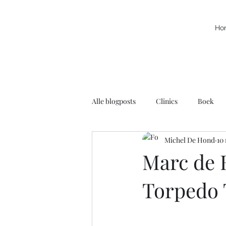
Ho
Alle blogposts
Clinics
Boek
Michel De Hond
10
Kracht
Leuke filmpjes
N
Marc de H
Torpedo 
Rolstoelbasketbal
Radio
Voortschrijdend Inzicht