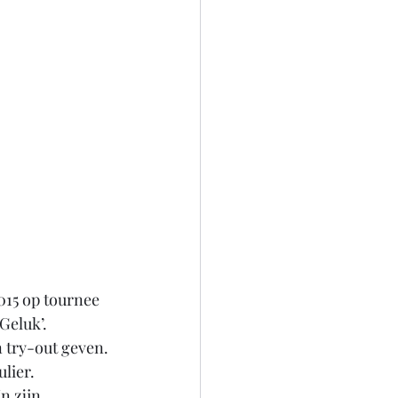
015 op tournee 
eluk’. 
 try-out geven. 
ulier.
n zijn 