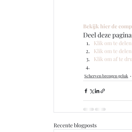
Bekijk hier de compl
Deel deze pagina
Klik om te dele
Klik om te dele
Klik om af te d
Scherven brengen geluk
Recente blogposts