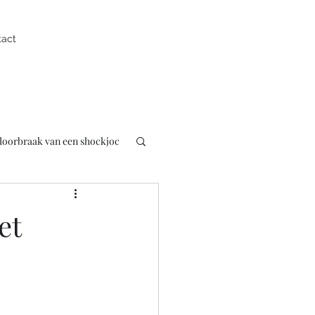
tact
 doorbraak van een shockjoc
uk
Presentator
et
pen