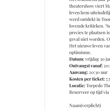
theatershow viert Mar
leven hem uiteindeli
werd ontdekt in Too
lovende kritieken. ‘
precies te plaatsen 
geval niet worden. 
Het nieuwe leven van
optimisme.
Datum:
 vrijdag 30 j
Ontvangst vanaf:
 20
Aanvang:
 20:30 uur
Kosten per ticket:
 7
Locatie:
 Torpedo The
Reserveer op tijd vi
Naam(verplicht)  