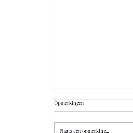
Marc de Hond stelt optredens
Opmerkingen
uit tot volgend seizoen
wegens ziekte
Deel deze pagina: Klik om te
delen op Facebook (Wordt in een
Plaats een opmerking...