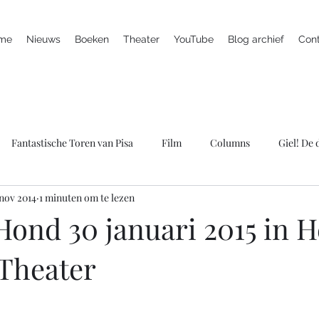
me
Nieuws
Boeken
Theater
YouTube
Blog archief
Con
Fantastische Toren van Pisa
Film
Columns
Giel! De
 nov 2014
1 minuten om te lezen
ieuws
Marc is ziek
LULverhalen
Scherven brengen gel
ond 30 januari 2015 in H
Theater
Spreker
Televisie
Theater
Wie bang is krijgt ook klap