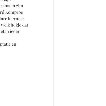
drama in zijn 
ward Komproe 
Marc hiermee 
 welk hokje dat 
t in ieder 
ptatie en 