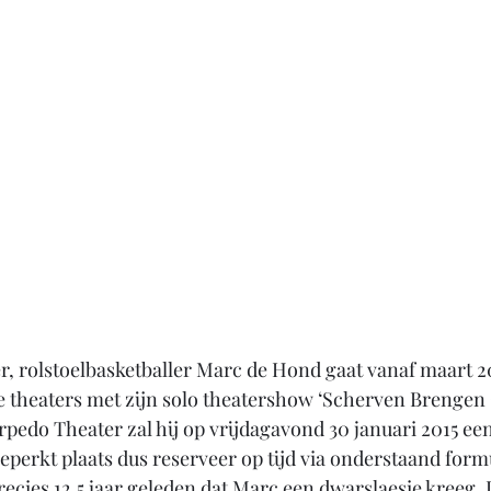
er, rolstoelbasketballer Marc de Hond gaat vanaf maart 2
 theaters met zijn solo theatershow ‘Scherven Brengen G
rpedo Theater zal hij op vrijdagavond 30 januari 2015 een
beperkt plaats dus reserveer op tijd via onderstaand form
ecies 12,5 jaar geleden dat Marc een dwarslaesie kreeg. I