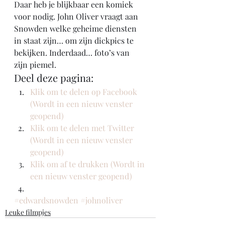
Daar heb je blijkbaar een komiek 
voor nodig. John Oliver vraagt aan 
Snowden welke geheime diensten 
in staat zijn… om zijn dickpics te 
bekijken. Inderdaad… foto’s van 
zijn piemel. 
Deel deze pagina:
Klik om te delen op Facebook 
(Wordt in een nieuw venster 
geopend)
Klik om te delen met Twitter 
(Wordt in een nieuw venster 
geopend)
Klik om af te drukken (Wordt in 
een nieuw venster geopend)
#edwardsnowden
#johnoliver
Leuke filmpjes