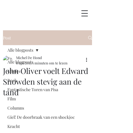
Post
Alle blogposts
Michel De Hond
Alle blogposts
6 apr 2015
1 minuten om te lezen
John Oliver voelt Edward
Clinics
Snowden stevig aan de
Boek
Fantastische Toren van Pisa
tand
Film
Columns
Giel! De doorbraak van een shockjoc
Kracht