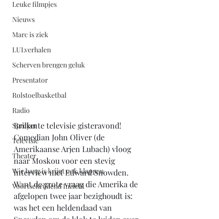
Leuke filmpjes
Nieuws
Marc is ziek
LULverhalen
Scherven brengen geluk
Presentator
Rolstoelbasketbal
Radio
Briljante televisie gisteravond! 
Spreker
Comedian John Oliver (de 
Televisie
Amerikaanse Arjen Lubach) vloog 
Theater
naar Moskou voor een stevig 
Wie bang is krijgt ook klappen
interview met Edward Snowden. 
Want de grote vraag die Amerika de 
Voortschrijdend Inzicht
afgelopen twee jaar bezighoudt is: 
was het een heldendaad van 