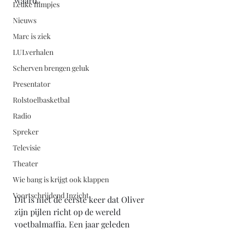
waard:
Leuke filmpjes
Nieuws
Marc is ziek
LULverhalen
Scherven brengen geluk
Presentator
Rolstoelbasketbal
Radio
Spreker
Televisie
Theater
Wie bang is krijgt ook klappen
Voortschrijdend Inzicht
Dit is niet de eerste keer dat Oliver 
zijn pijlen richt op de wereld 
voetbalmaffia. Een jaar geleden 