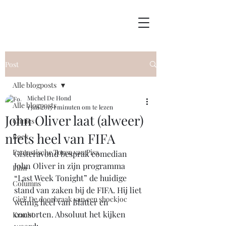
Post
Alle blogposts
Michel De Hond
Alle blogposts
1 jun 2015
1 minuten om te lezen
John Oliver laat (alweer)
Clinics
niets heel van FIFA
Boek
Fantastische Toren van Pisa
Gisteravond besprak comedian 
John Oliver in zijn programma 
Film
“Last Week Tonight” de huidige 
Columns
stand van zaken bij de FIFA. Hij liet 
Giel! De doorbraak van een shockjoc
weinig heel van Blatter en 
consorten. Absoluut het kijken 
Kracht