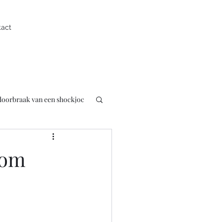
tact
 doorbraak van een shockjoc
uk
Presentator
 om
pen