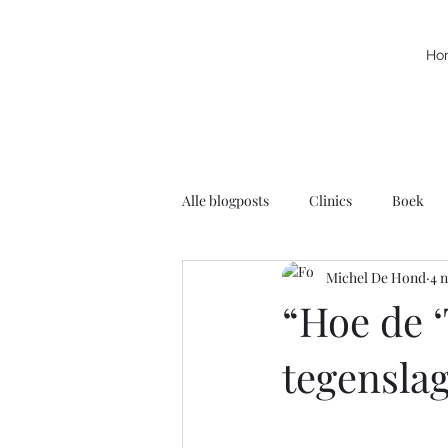
Ho
Alle blogposts
Clinics
Boek
Michel De Hond
4 
Kracht
Leuke filmpjes
N
“Hoe de ‘
tegensla
Rolstoelbasketbal
Radio
Voortschrijdend Inzicht