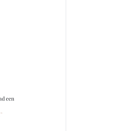
nd een 
”
 