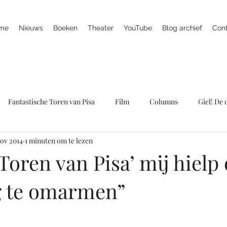
me
Nieuws
Boeken
Theater
YouTube
Blog archief
Con
Fantastische Toren van Pisa
Film
Columns
Giel! De
nov 2014
1 minuten om te lezen
ieuws
Marc is ziek
LULverhalen
Scherven brengen gel
Toren van Pisa’ mij hielp
g te omarmen”
Spreker
Televisie
Theater
Wie bang is krijgt ook klap