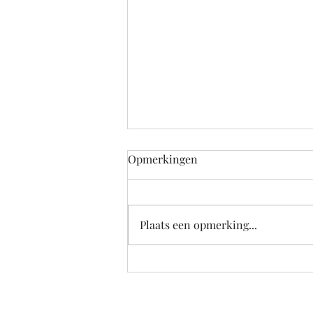
Marc de Hond stelt optredens
Opmerkingen
uit tot volgend seizoen
wegens ziekte
Deel deze pagina: Klik om te
delen op Facebook (Wordt in een
Plaats een opmerking...
nieuw venster geopend) Klik om
te delen met Twitter (Wordt in
een nieuw...