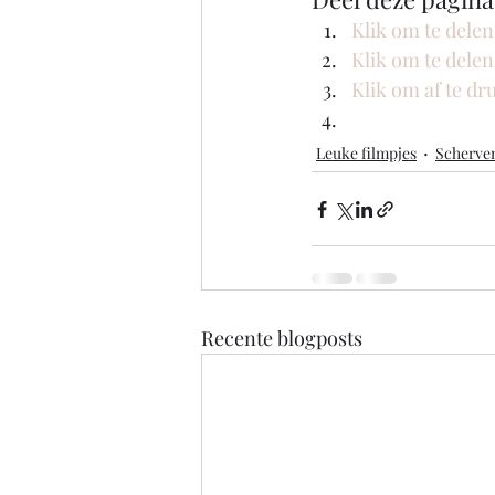
Klik om te dele
Klik om te dele
Klik om af te d
Leuke filmpjes
Scherve
Recente blogposts