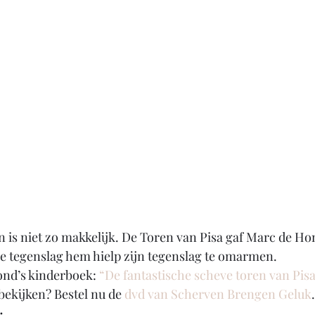
 is niet zo makkelijk. De Toren van Pisa gaf Marc de Ho
oe tegenslag hem hielp zijn tegenslag te omarmen.
nd’s kinderboek: 
“De fantastische scheve toren van Pisa
bekijken? Bestel nu de
 dvd van Scherven Brengen Geluk
.
: