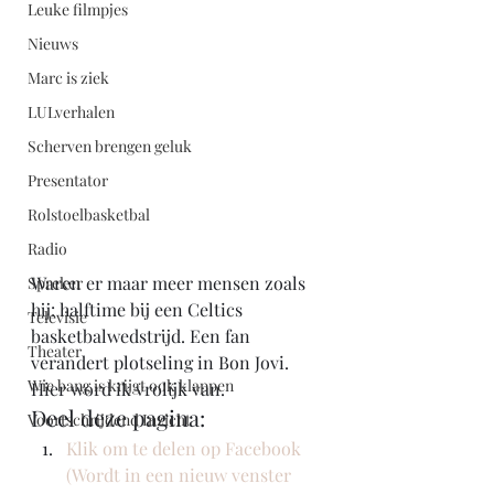
Leuke filmpjes
Nieuws
Marc is ziek
LULverhalen
Scherven brengen geluk
Presentator
Rolstoelbasketbal
Radio
Waren er maar meer mensen zoals 
Spreker
hij: halftime bij een Celtics 
Televisie
basketbalwedstrijd. Een fan 
Theater
verandert plotseling in Bon Jovi. 
Wie bang is krijgt ook klappen
Hier word ik vrolijk van. 
Deel deze pagina:
Voortschrijdend Inzicht
Klik om te delen op Facebook 
(Wordt in een nieuw venster 