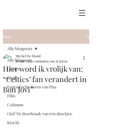
Post
Alle blogposts
Michel De Hond
Alle blogposts
16 nov 2014
1 minuten om te lezen
Hier word ik vrolijk van:
Clinics
“Celtics’ fan verandert in
Boek
Fantastische Toren van Pisa
Bon Jovi”
Film
Columns
Giel! De doorbraak van een shockjoc
Kracht