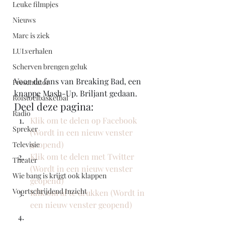
Leuke filmpjes
Nieuws
Marc is ziek
LULverhalen
Scherven brengen geluk
Voor de fans van Breaking Bad, een 
Presentator
knappe Mash-Up. Briljant gedaan. 
Rolstoelbasketbal
Deel deze pagina:
Radio
Klik om te delen op Facebook 
Spreker
(Wordt in een nieuw venster 
geopend)
Televisie
Klik om te delen met Twitter 
Theater
(Wordt in een nieuw venster 
Wie bang is krijgt ook klappen
geopend)
Voortschrijdend Inzicht
Klik om af te drukken (Wordt in 
een nieuw venster geopend)