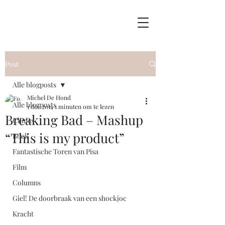
Post
Alle blogposts
Michel De Hond
Alle blogposts
1 dec 2014
1 minuten om te lezen
Breaking Bad – Mashup
Clinics
“This is my product”
Boek
Fantastische Toren van Pisa
Film
Columns
Giel! De doorbraak van een shockjoc
Kracht