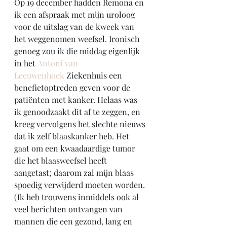
Op 19 december hadden Remona en 
ik een afspraak met mijn uroloog 
voor de uitslag van de kweek van 
het weggenomen weefsel. Ironisch 
genoeg zou ik die middag eigenlijk 
in het 
Antoni van 
Leeuwenhoek
 Ziekenhuis een 
benefietoptreden geven voor de 
patiënten met kanker. Helaas was 
ik genoodzaakt dit af te zeggen, en 
kreeg vervolgens het slechte nieuws 
dat ik zelf blaaskanker heb. Het 
gaat om een kwaadaardige tumor 
die het blaasweefsel heeft 
aangetast; daarom zal mijn blaas 
spoedig verwijderd moeten worden. 
(Ik heb trouwens inmiddels ook al 
veel berichten ontvangen van 
mannen die een gezond, lang en 