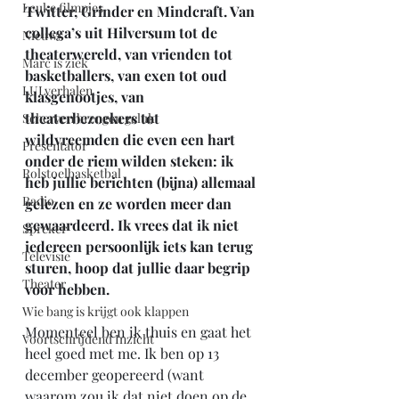
Leuke filmpjes
Twitter, Grinder en Mindcraft. Van 
collega’s uit Hilversum tot de 
Nieuws
theaterwereld, van vrienden tot 
Marc is ziek
basketballers, van exen tot oud 
LULverhalen
klasgenootjes, van 
theaterbezoekers tot 
Scherven brengen geluk
wildvreemden die even een hart 
Presentator
onder de riem wilden steken: ik 
Rolstoelbasketbal
heb jullie berichten (bijna) allemaal 
Radio
gelezen en ze worden meer dan 
gewaardeerd. Ik vrees dat ik niet 
Spreker
iedereen persoonlijk iets kan terug 
Televisie
sturen, hoop dat jullie daar begrip 
Theater
voor hebben.
Wie bang is krijgt ook klappen
Momenteel ben ik thuis en gaat het 
Voortschrijdend Inzicht
heel goed met me. Ik ben op 13 
december geopereerd (want 
waarom zou ik dat niet doen op de 