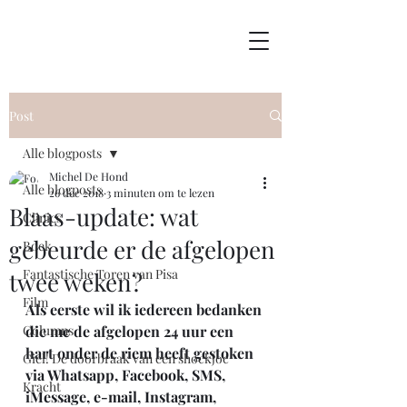
Post
Alle blogposts
Michel De Hond
Alle blogposts
26 dec 2018
3 minuten om te lezen
Blaas-update: wat
Clinics
gebeurde er de afgelopen
Boek
Fantastische Toren van Pisa
twee weken?
Film
Als eerste wil ik iedereen bedanken 
Columns
die me de afgelopen 24 uur een 
hart onder de riem heeft gestoken 
Giel! De doorbraak van een shockjoc
via Whatsapp, Facebook, SMS, 
Kracht
iMessage, e-mail, Instagram, 