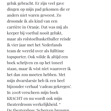
geluk gebracht. Er zijn veel gave 
dingen op mijn pad gekomen die er 
anders niet waren geweest. Zo 
droomde ik als kind van een 
carrière in Oranje. Dat was mij als 
keeper bij voetbal nooit gelukt, 
maar als rolstoelbasketballer reisde 
ik vier jaar met het Nederlands 
team de wereld over als fulltime 
topsporter. Ook wilde ik altijd een 
boek schrijven en op het toneel 
staan, maar ik wist niet waarover ik 
het dan zou moeten hebben. Met 
mijn dwarslaesie heb ik een heel 
bijzonder verhaal ‘cadeau gekregen’. 
In 2008 verscheen mijn boek 
KRACHT en nu wordt ook mijn 
theaterdroom werkelijkheid. “
De theatershow ‘Scherven brengen 