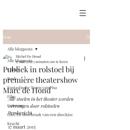
Post
Alle blogposts
Michel De Hond
Alle blogposts
17 mrt 2015
3 minuten om te lezen
Publiek in rolstoel bij
Clinics
première theatershow
Boek
Fantastische Toren van Pisa
Marc de Hond
Film
Alle stoelen in het theater worden 
Columns
vervangen door rolstoelen
Persbericht
Giel! De doorbraak van een shockjoc
Kracht
17 maart 2015