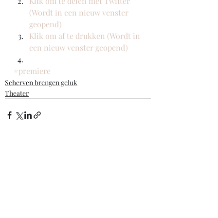
Klik om te delen met Twitter 
(Wordt in een nieuw venster 
geopend)
Klik om af te drukken (Wordt in 
een nieuw venster geopend)
#premiere
Scherven brengen geluk
Theater
Recente blogposts
Alles weergeven