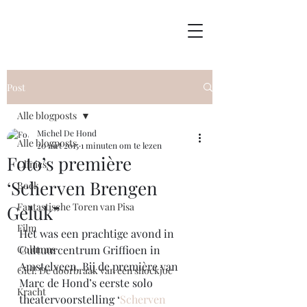
Post
Alle blogposts
Michel De Hond
Alle blogposts
20 mrt 2015
1 minuten om te lezen
Foto’s première
Clinics
‘Scherven Brengen
Boek
Fantastische Toren van Pisa
Geluk”
Film
Het was een prachtige avond in 
Columns
Cultuurcentrum Griffioen in 
Amstelveen. Bij de première van 
Giel! De doorbraak van een shockjoc
Marc de Hond’s eerste solo 
Kracht
theatervoorstelling ‘
Scherven 