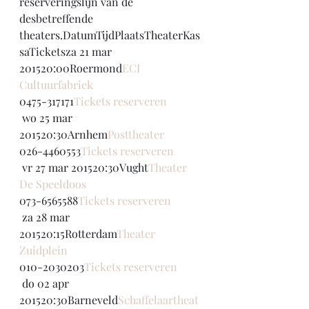
reserveringslijn van de 
desbetreffende 
theaters.DatumTijdPlaatsTheaterKas
saTicketsza 21 mar 
201520:00Roermond
ECI 
Cultuurfabriek
0475-317171
Tickets reserveren
 wo 25 mar 
201520:30Arnhem
Posttheater
026-4460553
Tickets reserveren
 vr 27 mar 201520:30Vught
Theater 
De Speeldoos
073-6565588
Tickets reserveren
 za 28 mar 
201520:15Rotterdam
Theater 
Zuidplein
010-2030203
Tickets reserveren
 do 02 apr 
201520:30Barneveld
Schaffelaartheat