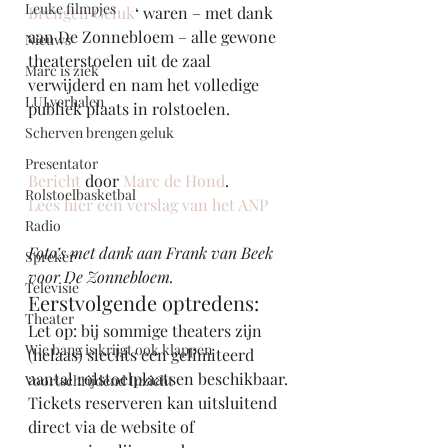
Leuke filmpjes
Brengen Geluk
‘ waren – met dank 
aan De Zonnebloem – alle gewone 
Nieuws
theaterstoelen uit de zaal 
Marc is ziek
verwijderd en nam het volledige 
LULverhalen
publiek plaats in rolstoelen.
Scherven brengen geluk
Presentator
Bericht
 door 
Marc de Hond
.
Rolstoelbasketbal
Lees hier een verslag van het ANP
Radio
Foto’s met dank aan Frank van Beek 
Spreker
voor De Zonnebloem.
Televisie
Eerstvolgende optredens:
Theater
Let op: bij sommige theaters zijn 
Wie bang is krijgt ook klappen
(helaas) slechts een gelimiteerd 
aantal rolstoelplaatsen beschikbaar. 
Voortschrijdend Inzicht
Tickets reserveren kan uitsluitend 
direct via de website of 