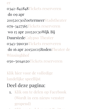
er
0342-842848
Tickets reserveren
 do 09 apr 
201520:30Zoetermeer
Stadstheater
079-3427565
Tickets reserveren
 wo 15 apr 201520:30Wijk Bij 
Duurstede
Calypso Theater
0343-591030
Tickets reserveren
 do 16 apr 201520:15Roden
Theater de 
Winsinghhof
050-5014020
Tickets reserveren
Klik hier voor de volledige 
landelijke speellijst
Deel deze pagina:
Klik om te delen op Facebook 
(Wordt in een nieuw venster 
geopend)