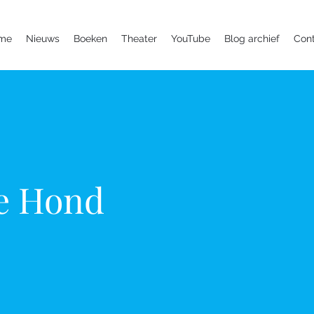
me
Nieuws
Boeken
Theater
YouTube
Blog archief
Con
e Hond