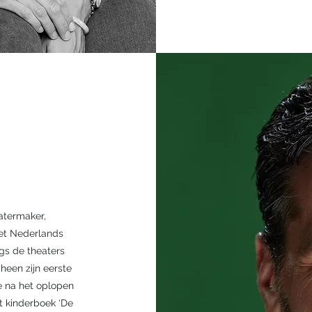
atermaker,
het Nederlands
ngs de theaters
cheen zijn eerste
tie na het oplopen
et kinderboek ‘De