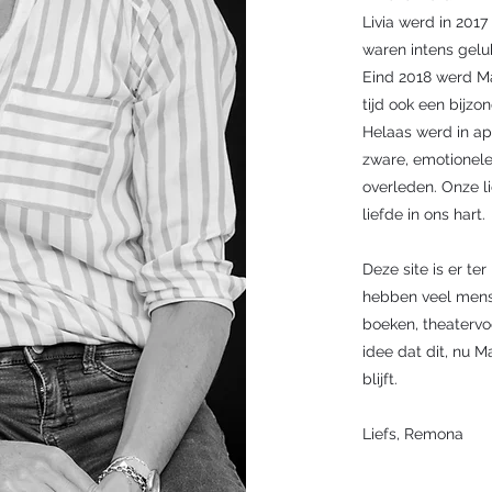
Livia werd in 201
waren intens gelu
Eind 2018 werd M
tijd ook een bijzo
Helaas werd in ap
zware, emotionele e
overleden. Onze li
liefde in ons hart.
Deze site is er t
hebben veel mense
boeken, theatervoo
idee dat dit, nu M
blijft.
Liefs, Remona