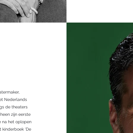
atermaker,
het Nederlands
ngs de theaters
cheen zijn eerste
tie na het oplopen
et kinderboek ‘De