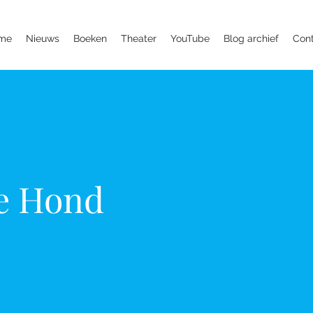
me
Nieuws
Boeken
Theater
YouTube
Blog archief
Con
e Hond