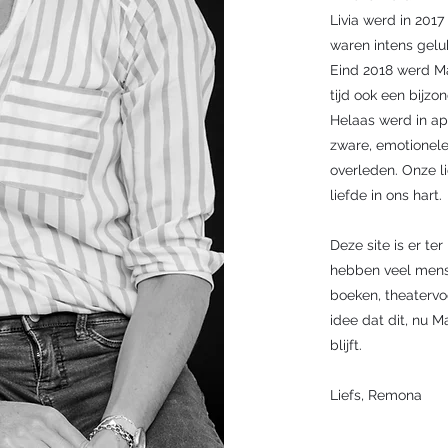
Livia werd in 201
waren intens gelu
Eind 2018 werd M
tijd ook een bijzo
Helaas werd in ap
zware, emotionele e
overleden. Onze li
liefde in ons hart.
Deze site is er t
hebben veel mense
boeken, theatervoo
idee dat dit, nu M
blijft.
Liefs, Remona