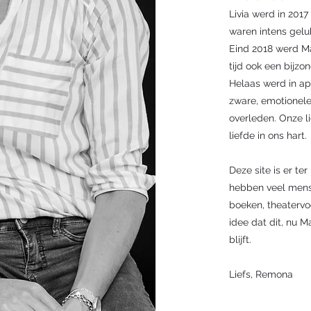
Livia werd in 201
waren intens gelu
Eind 2018 werd M
tijd ook een bijzo
Helaas werd in ap
zware, emotionele e
overleden. Onze li
liefde in ons hart.
Deze site is er t
hebben veel mense
boeken, theatervoo
idee dat dit, nu M
blijft.
Liefs, Remona