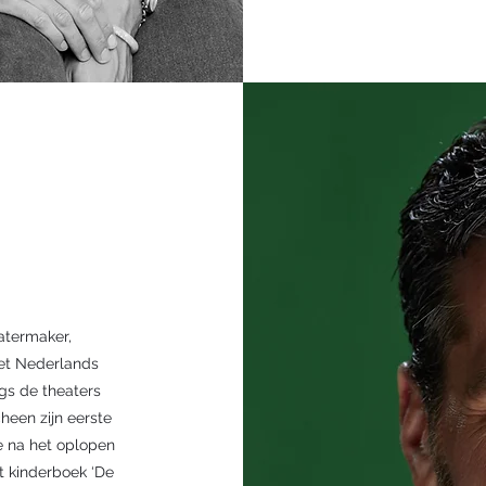
atermaker,
het Nederlands
ngs de theaters
cheen zijn eerste
tie na het oplopen
et kinderboek ‘De