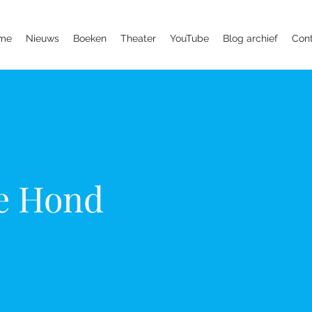
me
Nieuws
Boeken
Theater
YouTube
Blog archief
Con
e Hond