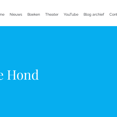
me
Nieuws
Boeken
Theater
YouTube
Blog archief
Con
e Hond