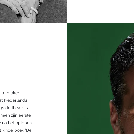
atermaker,
het Nederlands
ngs de theaters
cheen zijn eerste
tie na het oplopen
et kinderboek ‘De