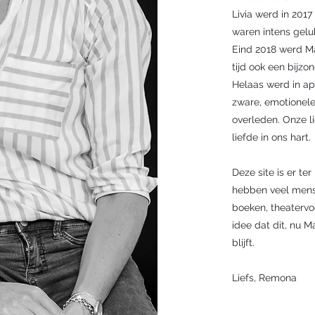
Livia werd in 201
waren intens gelu
Eind 2018 werd M
tijd ook een bijzo
Helaas werd in ap
zware, emotionele e
overleden. Onze li
liefde in ons hart.
Deze site is er t
hebben veel mense
boeken, theatervoo
idee dat dit, nu M
blijft.
Liefs, Remona