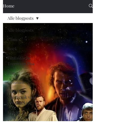
Home
Alle blogposts
Alle blogposts
Clinics
Boek
Fantastische
Toren van Pisa
Film
Columns
Giel! De
doorbraak van
een shockjoc
Kracht
Leuke filmpjes
Nieuws