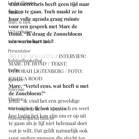
Leuke filmpjes
staatssecretaris heeft geen tijd naar 
buiten te gaan. Toch maakt ze in 
Nieuws
haar volle agenda graag ruimte 
Marc is ziek
voor een gesprek met Marc de 
LULverhalen
Hond. “Ik draag de Zonnebloem 
een warm hart toe.”
Scherven brengen geluk
Presentator
BELEEF! MAGAZINE
 / INTERVIEW: 
Rolstoelbasketbal
MARC DE HOND / TEKST: 
Radio
DEBORAH LIGTENBERG / FOTO: 
JOSHUA ROOD
Spreker
Marc: “Vertel eens, wat heeft u met 
Televisie
de Zonebloem?”
Theater
Jetta: “Ik vind het een geweldige 
vereniging. Ik ben spastisch en weet 
Wie bang is krijgt ook klappen
hoe lastig het kan zijn om er op uit 
Voortschrijdend Inzicht
te gaan als je lijf niet helemaal doet 
wat je wilt. Dat geldt natuurlijk ook 
voor andere mensen die slecht ter 