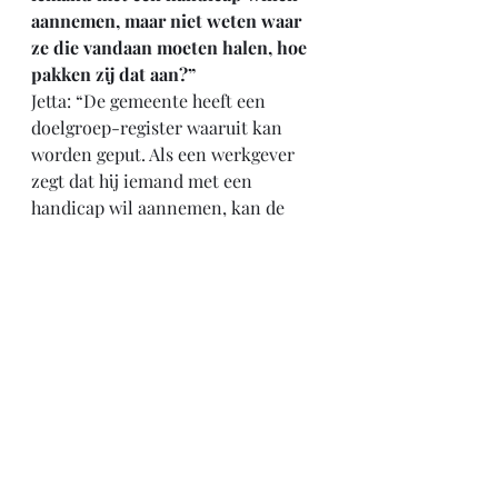
aannemen, maar niet weten waar 
ze die vandaan moeten halen, hoe 
pakken zij dat aan?”
Jetta: “De gemeente heeft een 
doelgroep-register waaruit kan 
worden geput. Als een werkgever 
zegt dat hij iemand met een 
handicap wil aannemen, kan de 
gemeente uit dat register mensen 
aandragen.”
Marc: “Heeft u altijd zo’n 
verantwoordelijke functie willen 
hebben?
Jetta: “Eigenlijk is het me 
overkomen. Ik wilde lerares 
geschiedenis worden, maar er was 
geen werk en ik vond een 
secretaressebaan in het Binnenhof. 